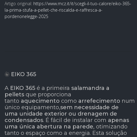
Artigo original:
https://www.mcz.it/it/scegli-il-tuo-calore/eiko-365-
la-prima-stufa-a-pellet-che-riscalda-e-raffresca-a-
pordenonelegge-2025
EIKO 365
A
EIKO 365
é a primeira
salamandra a
pellets
que proporciona
tanto
aquecimento
como
arrefecimento
num
único equipamento,
sem necessidade de
uma unidade exterior ou drenagem de
condensados
. É fácil de instalar com
apenas
uma única abertura na parede
, otimizando
tanto o espaço como a energia. Esta solução