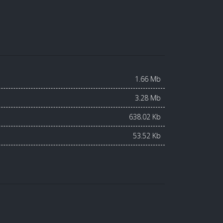
1.66 Mb
3.28 Mb
638.02 Kb
53.52 Kb