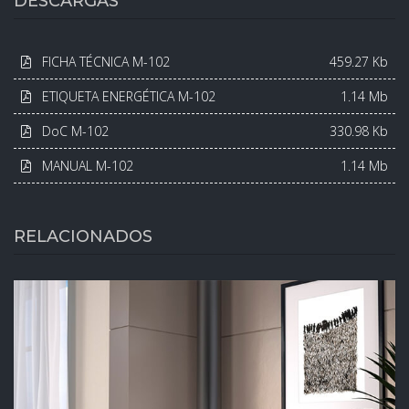
DESCARGAS
FICHA TÉCNICA M-102
459.27 Kb
ETIQUETA ENERGÉTICA M-102
1.14 Mb
DoC M-102
330.98 Kb
MANUAL M-102
1.14 Mb
RELACIONADOS