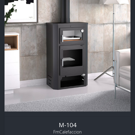
M-104
FmCalefaccion