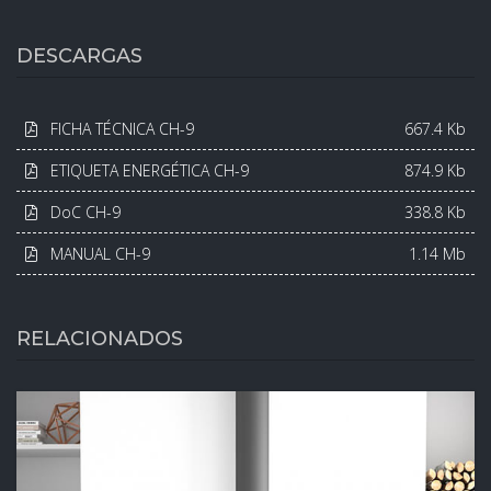
DESCARGAS
FICHA TÉCNICA CH-9
667.4 Kb
ETIQUETA ENERGÉTICA CH-9
874.9 Kb
DoC CH-9
338.8 Kb
MANUAL CH-9
1.14 Mb
RELACIONADOS