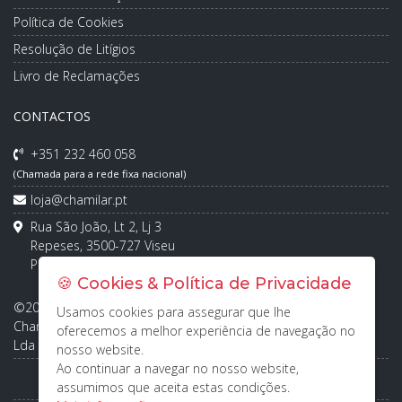
Política de Cookies
Resolução de Litígios
Livro de Reclamações
CONTACTOS
+351 232 460 058
(Chamada para a rede fixa nacional)
loja@chamilar.pt
Rua São João, Lt 2, Lj 3
Repeses, 3500-727 Viseu
Portugal
🍪 Cookies & Política de Privacidade
©2026 - Todos os direitos reservados.
Usamos cookies para assegurar que lhe
Chamilar - Importação E Distribuição de Energias Renováveis,
oferecemos a melhor experiência de navegação no
Lda
nosso website.
Ao continuar a navegar no nosso website,
PT
EN
assumimos que aceita estas condições.