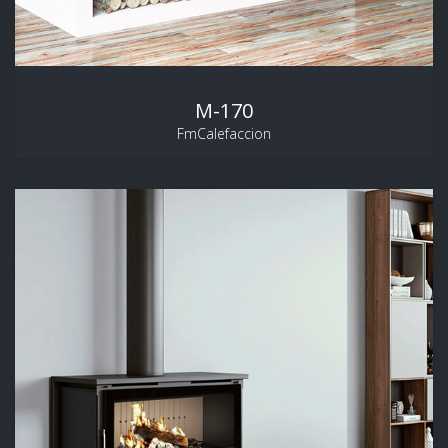
M-170
FmCalefaccion